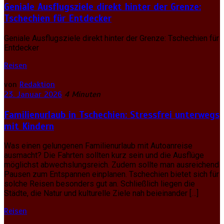
Geniale Ausflugsziele direkt hinter der Grenze:
Tschechien für Entdecker
Geniale Ausflugsziele direkt hinter der Grenze: Tschechien für
Entdecker
Reisen
von
Redaktion
23. Januar 2026
4 Minuten
Familienurlaub in Tschechien: Stressfrei unterwegs
mit Kindern
Was einen gelungenen Familienurlaub mit Autoanreise
ausmacht? Die Fahrten sollten kurz sein und die Ausflüge
möglichst abwechslungsreich. Zudem sollte man ausreichend
Pausen zum Entspannen einplanen. Tschechien bietet sich für
solche Reisen besonders gut an. Schließlich liegen die
Städte, die Natur und kulturelle Ziele nah beieinander […]
Reisen