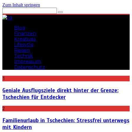
Zum Inhalt springen
Blog
Finanzen
Kreatives
Lifesytle
Reisen
Technik
Impressum
Datenschutz
1
Gadgets, Lifehacks, Tipps und Tricks
teuflischgenial
Geniale Ausflugsziele direkt hinter der Grenze:
Tschechien für Entdecker
2
Familienurlaub in Tschechien: Stressfrei unterwegs
mit Kindern