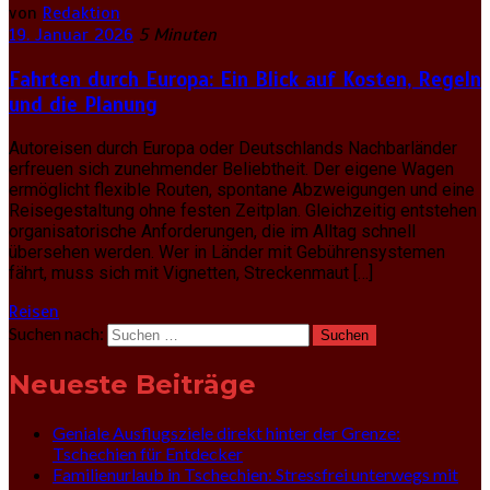
von
Redaktion
19. Januar 2026
5 Minuten
Fahrten durch Europa: Ein Blick auf Kosten, Regeln
und die Planung
Autoreisen durch Europa oder Deutschlands Nachbarländer
erfreuen sich zunehmender Beliebtheit. Der eigene Wagen
ermöglicht flexible Routen, spontane Abzweigungen und eine
Reisegestaltung ohne festen Zeitplan. Gleichzeitig entstehen
organisatorische Anforderungen, die im Alltag schnell
übersehen werden. Wer in Länder mit Gebührensystemen
fährt, muss sich mit Vignetten, Streckenmaut […]
Reisen
Suchen nach:
Neueste Beiträge
Geniale Ausflugsziele direkt hinter der Grenze:
Tschechien für Entdecker
Familienurlaub in Tschechien: Stressfrei unterwegs mit