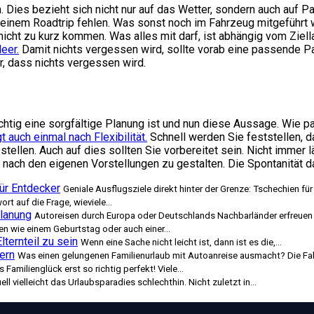
. Dies bezieht sich nicht nur auf das Wetter, sondern auch auf 
einem Roadtrip fehlen. Was sonst noch im Fahrzeug mitgeführt we
 nicht zu kurz kommen. Was alles mit darf, ist abhängig vom Ziel
eer.
Damit nichts vergessen wird, sollte vorab eine passende 
r, dass nichts vergessen wird.
ichtig eine sorgfältige Planung ist und nun diese Aussage. Wie 
 auch einmal nach Flexibilität.
Schnell werden Sie feststellen, da
en. Auch auf dies sollten Sie vorbereitet sein. Nicht immer läss
 nach den eigenen Vorstellungen zu gestalten. Die Spontanität da
für Entdecker
Geniale Ausflugsziele direkt hinter der Grenze: Tschechien für 
t auf die Frage, wieviele...
Planung
Autoreisen durch Europa oder Deutschlands Nachbarländer erfreuen s
n wie einem Geburtstag oder auch einer...
lternteil zu sein
Wenn eine Sache nicht leicht ist, dann ist es die,...
ern
Was einen gelungenen Familienurlaub mit Autoanreise ausmacht? Die Fahr
Familienglück erst so richtig perfekt! Viele...
ell vielleicht das Urlaubsparadies schlechthin. Nicht zuletzt in...