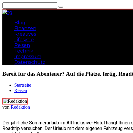
Zum
Inhalt
springen
Blog
Finanzen
Kreatives
Lifesytle
Reisen
Technik
Impressum
Datenschutz
Bereit für das Abenteuer? Auf die Plätze, fertig, Roadt
Gadgets, Lifehacks, Tipps und Tricks
teuflischgenial
Startseite
Reisen
von
Redaktion
Der jährliche Sommerurlaub im All Inclusive-Hotel hängt Ihne
Roadtrip versuchen. Der Urlaub mit dem eigenen Fahrzeug vers