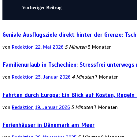
Beitragsnavigation
Vorheriger Beitrag
Geniale Ausflugsziele direkt hinter der Grenze: Tsc
von
Redaktion
22. Mai 2026
5 Minuten
3 Monaten
Familienurlaub in Tschechien: Stressfrei unterwegs
von
Redaktion
23. Januar 2026
4 Minuten
7 Monaten
Fahrten durch Europa: Ein Blick auf Kosten, Regeln
von
Redaktion
19. Januar 2026
5 Minuten
7 Monaten
Ferienhäuser in Dänemark am Meer