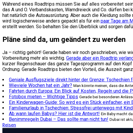
Während eines Roadtrips müssen Sie auf alles vorbereitet sein
das A und O. Verbandskasten, Warndreieck und Co. dürfen bei k
hat natürlich die Autoausrüstung. Aber auch die Kleidung sollte
wird logischerweise anders gepackt als für ein
paar Tage am M
erstellt werden. So behalten Sie den Überblick und sorgen dafü
Pläne sind da, um geändert zu werden
Ja – richtig gehört! Gerade haben wir noch geschrieben, wie w
Vorbereitung mehr als wichtig.
Gerade aber ein Roadtrip verlangt
kurzer Regenschauer das ganze Tagesprogramm auf den Kopf stell
Ordnung. Gerade Roadtrips bieten den Vorteil, die Auszeit ganz
Geniale Ausflugsziele direkt hinter der Grenze: Tschechien 
Wieviele Wochen hat ein Jahr?
Man könnte meinen, dass die Antwor
Fahrten durch Europa: Ein Blick auf Kosten, Regeln und die 
Fotobox mieten – Wichtige Tipps
Gerade bei besonderen Anlässe
Ein Kinderwagen-Guide: So wird es ein Stück einfacher, ein E
Familienurlaub in Tschechien: Stressfrei unterwegs mit Kind
Ab wann laufen Babys? Hier ist die Antwort!
Ein Baby macht das 
Benimmregeln Dubai – Das sollte man nicht tun!
Dubai ist aktu
Reisen