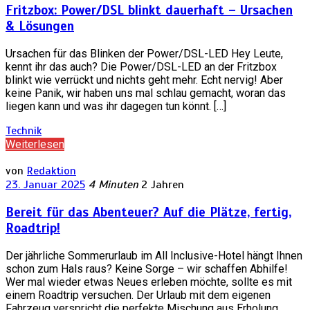
Fritzbox: Power/DSL blinkt dauerhaft – Ursachen
& Lösungen
Ursachen für das Blinken der Power/DSL-LED Hey Leute,
kennt ihr das auch? Die Power/DSL-LED an der Fritzbox
blinkt wie verrückt und nichts geht mehr. Echt nervig! Aber
keine Panik, wir haben uns mal schlau gemacht, woran das
liegen kann und was ihr dagegen tun könnt. […]
Technik
Weiterlesen
von
Redaktion
23. Januar 2025
4 Minuten
2 Jahren
Bereit für das Abenteuer? Auf die Plätze, fertig,
Roadtrip!
Der jährliche Sommerurlaub im All Inclusive-Hotel hängt Ihnen
schon zum Hals raus? Keine Sorge – wir schaffen Abhilfe!
Wer mal wieder etwas Neues erleben möchte, sollte es mit
einem Roadtrip versuchen. Der Urlaub mit dem eigenen
Fahrzeug verspricht die perfekte Mischung aus Erholung,