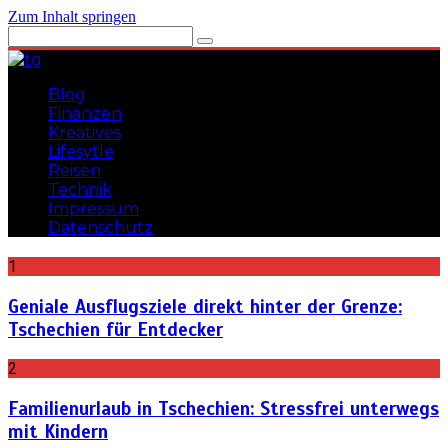
Zum Inhalt springen
Blog
Finanzen
Kreatives
Lifesytle
Reisen
Technik
Impressum
Datenschutz
1
Gadgets, Lifehacks, Tipps und Tricks
teuflischgenial
Geniale Ausflugsziele direkt hinter der Grenze:
Tschechien für Entdecker
2
Familienurlaub in Tschechien: Stressfrei unterwegs
mit Kindern