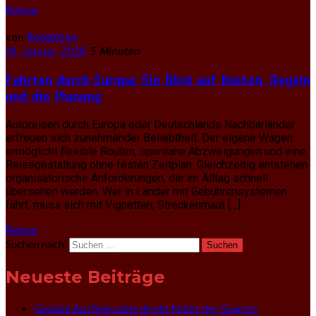
Reisen
von
Redaktion
19. Januar 2026
5 Minuten
Fahrten durch Europa: Ein Blick auf Kosten, Regeln
und die Planung
Autoreisen durch Europa oder Deutschlands Nachbarländer
erfreuen sich zunehmender Beliebtheit. Der eigene Wagen
ermöglicht flexible Routen, spontane Abzweigungen und eine
Reisegestaltung ohne festen Zeitplan. Gleichzeitig entstehen
organisatorische Anforderungen, die im Alltag schnell
übersehen werden. Wer in Länder mit Gebührensystemen
fährt, muss sich mit Vignetten, Streckenmaut […]
Reisen
Suchen nach:
Neueste Beiträge
Geniale Ausflugsziele direkt hinter der Grenze: