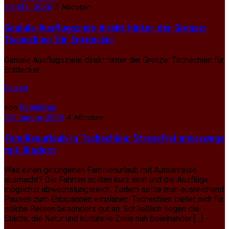
22. Mai 2026
5 Minuten
Geniale Ausflugsziele direkt hinter der Grenze:
Tschechien für Entdecker
Geniale Ausflugsziele direkt hinter der Grenze: Tschechien für
Entdecker
Reisen
von
Redaktion
23. Januar 2026
4 Minuten
Familienurlaub in Tschechien: Stressfrei unterwegs
mit Kindern
Was einen gelungenen Familienurlaub mit Autoanreise
ausmacht? Die Fahrten sollten kurz sein und die Ausflüge
möglichst abwechslungsreich. Zudem sollte man ausreichend
Pausen zum Entspannen einplanen. Tschechien bietet sich für
solche Reisen besonders gut an. Schließlich liegen die
Städte, die Natur und kulturelle Ziele nah beieinander […]