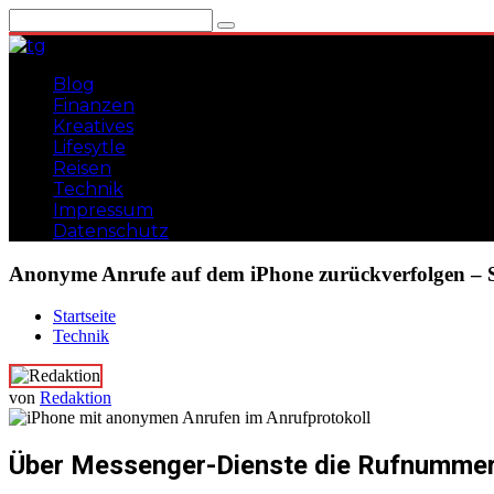
Zum
Inhalt
springen
Blog
Finanzen
Kreatives
Lifesytle
Reisen
Technik
Impressum
Datenschutz
Anonyme Anrufe auf dem iPhone zurückverfolgen – S
Gadgets, Lifehacks, Tipps und Tricks
teuflischgenial
Startseite
Technik
von
Redaktion
Über Messenger-Dienste die Rufnummer 