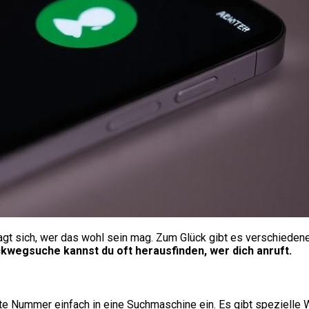
agt sich, wer das wohl sein mag. Zum Glück gibt es verschieden
ckwegsuche kannst du oft herausfinden, wer dich anruft.
te Nummer einfach in eine Suchmaschine ein. Es gibt spezielle 