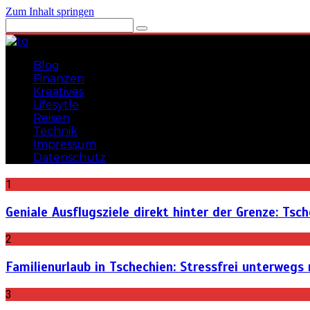
Zum Inhalt springen
Blog
Finanzen
Kreatives
Lifesytle
Reisen
Technik
Impressum
Datenschutz
1
Gadgets, Lifehacks, Tipps und Tricks
teuflischgenial
Geniale Ausflugsziele direkt hinter der Grenze: Tsc
2
Familienurlaub in Tschechien: Stressfrei unterwegs
3