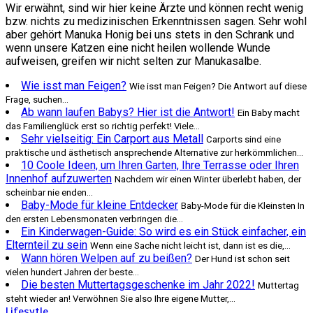
Wir erwähnt, sind wir hier keine Ärzte und können recht wenig
bzw. nichts zu medizinischen Erkenntnissen sagen. Sehr wohl
aber gehört Manuka Honig bei uns stets in den Schrank und
wenn unsere Katzen eine nicht heilen wollende Wunde
aufweisen, greifen wir nicht selten zur Manukasalbe.
Wie isst man Feigen?
Wie isst man Feigen? Die Antwort auf diese
Frage, suchen...
Ab wann laufen Babys? Hier ist die Antwort!
Ein Baby macht
das Familienglück erst so richtig perfekt! Viele...
Sehr vielseitig: Ein Carport aus Metall
Carports sind eine
praktische und ästhetisch ansprechende Alternative zur herkömmlichen...
10 Coole Ideen, um Ihren Garten, Ihre Terrasse oder Ihren
Innenhof aufzuwerten
Nachdem wir einen Winter überlebt haben, der
scheinbar nie enden...
Baby-Mode für kleine Entdecker
Baby-Mode für die Kleinsten In
den ersten Lebensmonaten verbringen die...
Ein Kinderwagen-Guide: So wird es ein Stück einfacher, ein
Elternteil zu sein
Wenn eine Sache nicht leicht ist, dann ist es die,...
Wann hören Welpen auf zu beißen?
Der Hund ist schon seit
vielen hundert Jahren der beste...
Die besten Muttertagsgeschenke im Jahr 2022!
Muttertag
steht wieder an! Verwöhnen Sie also Ihre eigene Mutter,...
Lifesytle