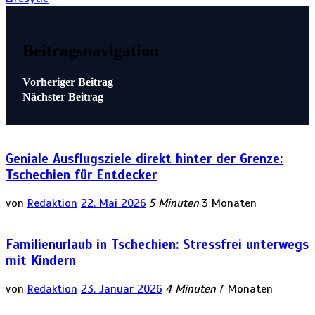
Beitragsnavigation
Vorheriger Beitrag
Nächster Beitrag
Geniale Ausflugsziele direkt hinter der Grenze:
Tschechien für Entdecker
von
Redaktion
22. Mai 2026
5 Minuten
3 Monaten
Familienurlaub in Tschechien: Stressfrei unterwegs
mit Kindern
von
Redaktion
23. Januar 2026
4 Minuten
7 Monaten